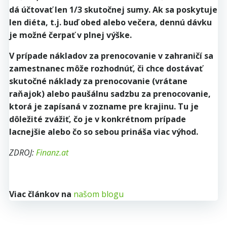
dá účtovať len 1/3 skutočnej sumy. Ak sa poskytuje
len diéta, t.j. buď obed alebo večera, dennú dávku
je možné čerpať v plnej výške.
V prípade nákladov za prenocovanie v zahraničí sa
zamestnanec môže rozhodnúť, či chce dostávať
skutočné náklady za prenocovanie (vrátane
raňajok) alebo paušálnu sadzbu za prenocovanie,
ktorá je zapísaná v zozname pre krajinu. Tu je
dôležité zvážiť, čo je v konkrétnom prípade
lacnejšie alebo čo so sebou prináša viac výhod.
ZDROJ:
Finanz.at
Viac článkov na
našom blogu