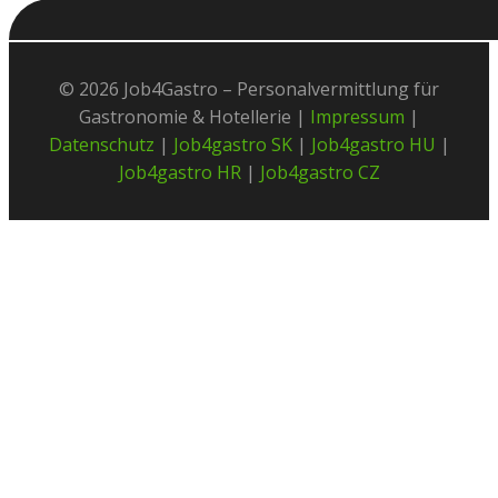
© 2026 Job4Gastro – Personalvermittlung für
Gastronomie & Hotellerie |
Impressum
|
Datenschutz
|
Job4gastro SK
|
Job4gastro HU
|
Job4gastro HR
|
Job4gastro CZ