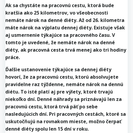
Ak sa chystáte na pracovnú cestu, ktorá bude
kratšia ako 25 kilometrov, vo všeobecnosti
nemáte nárok na denné diéty. Až od 26. kilometra
máte nárok na výplatu dennej diéty. Existuje však
aj usmernenie týkajúce sa pracovného času. V
tomto je uvedené, že nemáte nárok na denné
diéty, ak pracovná cesta trvá menej ako tri hodiny
práce.
Ďalšie ustanovenie týkajúce sa dennej diéty
hovorí, že za pracovnú cestu, ktorú absolvujete
pravidelne raz týždenne, nemáte nárok na dennú
diétu. To isté platí aj pre výlety, ktoré trvajú
niekoľko dní. Denné náhrady sa priznávajú len za
pracovnú cestu, ktorá trvá päť po sebe
nasledujúcich dní. Pri pracovných cestách, ktoré sa
uskutočňujú na rovnakom mieste, možno čerpať
denné diéty spolu len 15 dní v roku.