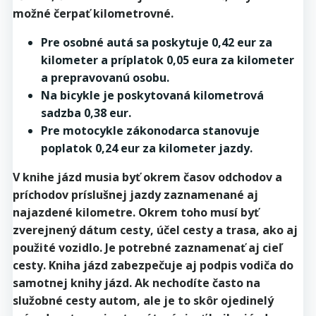
možné čerpať kilometrovné.
Pre osobné autá sa poskytuje 0,42 eur za
kilometer a príplatok 0,05 eura za kilometer
a prepravovanú osobu.
Na bicykle je poskytovaná kilometrová
sadzba 0,38 eur.
Pre motocykle zákonodarca stanovuje
poplatok 0,24 eur za kilometer jazdy.
V knihe jázd musia byť okrem časov odchodov a
príchodov príslušnej jazdy zaznamenané aj
najazdené kilometre. Okrem toho musí byť
zverejnený dátum cesty, účel cesty a trasa, ako aj
použité vozidlo. Je potrebné zaznamenať aj cieľ
cesty. Kniha jázd zabezpečuje aj podpis vodiča do
samotnej knihy jázd. Ak nechodíte často na
služobné cesty autom, ale je to skôr ojedinelý