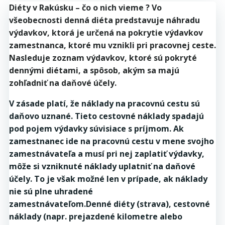
Diéty v Rakúsku – čo o nich vieme ? Vo
všeobecnosti denná diéta predstavuje náhradu
výdavkov, ktorá je určená na pokrytie výdavkov
zamestnanca, ktoré mu vznikli pri pracovnej ceste.
Nasleduje zoznam výdavkov, ktoré sú pokryté
dennými diétami, a spôsob, akým sa majú
zohľadniť na daňové účely.
V zásade platí, že náklady na pracovnú cestu sú
daňovo uznané. Tieto cestovné náklady spadajú
pod pojem výdavky súvisiace s príjmom. Ak
zamestnanec ide na pracovnú cestu v mene svojho
zamestnávateľa a musí pri nej zaplatiť výdavky,
môže si vzniknuté náklady uplatniť na daňové
účely. To je však možné len v prípade, ak náklady
nie sú plne uhradené
zamestnávateľom.Denné diéty (strava), cestovné
náklady (napr. prejazdené kilometre alebo