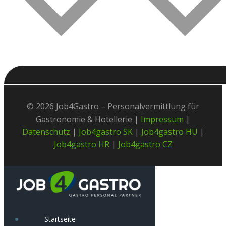
© 2026 Job4Gastro – Personalvermittlung für
Gastronomie & Hotellerie |
Impressum
|
Datenschutz
|
Job4gastro SK
|
Job4gastro HU
|
Job4gastro HR
|
Job4gastro CZ
Startseite