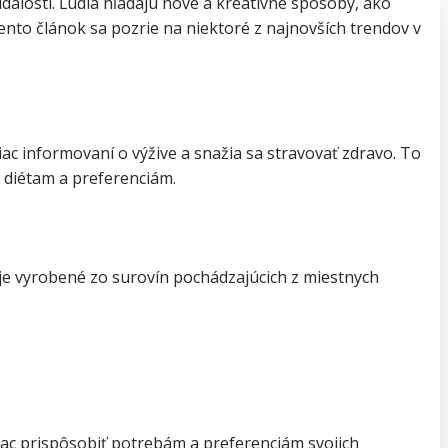
alostí. Ľudia hľadajú nové a kreatívne spôsoby, ako
 Tento článok sa pozrie na niektoré z najnovších trendov v
iac informovaní o výžive a snažia sa stravovať zdravo. To
 diétam a preferenciám.
ré je vyrobené zo surovín pochádzajúcich z miestnych
ac prispôsobiť potrebám a preferenciám svojich