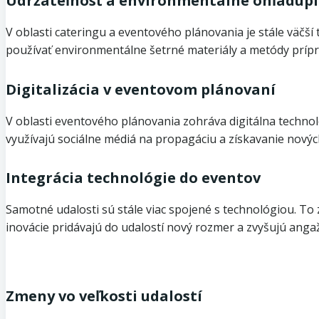
Udržateľnosť a environmentálne ohľadupl
V oblasti cateringu a eventového plánovania je stále väčš
používať environmentálne šetrné materiály a metódy príprav
Digitalizácia v eventovom plánovaní
V oblasti eventového plánovania zohráva digitálna technoló
využívajú sociálne médiá na propagáciu a získavanie nových
Integrácia technológie do eventov
Samotné udalosti sú stále viac spojené s technológiou. To 
inovácie pridávajú do udalostí nový rozmer a zvyšujú anga
Zmeny vo veľkosti udalostí