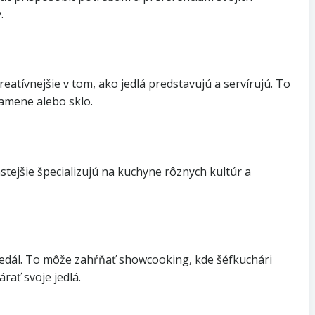
.
atívnejšie v tom, ako jedlá predstavujú a servírujú. To
amene alebo sklo.
tejšie špecializujú na kuchyne rôznych kultúr a
 jedál. To môže zahŕňať showcooking, kde šéfkuchári
rať svoje jedlá.