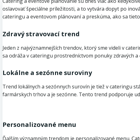
Catering a eventové plánovanie sú dnes viac ako kedykoľve
oslavovať špeciálne príležitosti, a to vytvára dopyt po ino
cateringu a eventovom plánovaní a preskúma, ako sa tieto 
Zdravý stravovací trend
Jeden z najvýznamnejších trendov, ktorý sme videli v cateri
sa odráža v cateringu prostredníctvom ponuky zdravých a č
Lokálne a sezónne suroviny
Trend lokálnych a sezónnych surovín je tiež v cateringu stá
farmárskych trhov a je sezónne. Tento trend podporuje udrž
Personalizované menu
Ďalším významným trendom je personalizované menu. Cateri