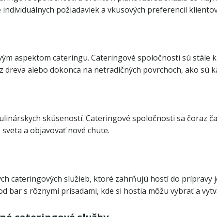
ndividuálnych požiadaviek a vkusových preferencií klientov
ým aspektom cateringu. Cateringové spoločnosti sú stále kre
 z dreva alebo dokonca na netradičných povrchoch, ako sú k
linárskych skúseností. Cateringové spoločnosti sa čoraz čas
sveta a objavovať nové chute.
ych cateringových služieb, ktoré zahrňujú hostí do prípravy
d bar s rôznymi prísadami, kde si hostia môžu vybrať a vytvá