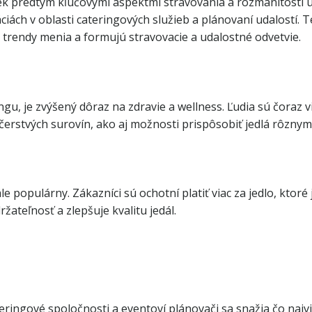
k predtým kľúčovými aspektmi stravovania a rozmanitosti ud
váciách v oblasti cateringových služieb a plánovaní udalostí.
trendy menia a formujú stravovacie a udalostné odvetvie.
ngu, je zvýšený dôraz na zdravie a wellness. Ľudia sú čoraz v
erstvých surovín, ako aj možnosti prispôsobiť jedlá rôznym
le populárny. Zákazníci sú ochotní platiť viac za jedlo, kto
ateľnosť a zlepšuje kvalitu jedál.
ngové spoločnosti a eventoví plánovači sa snažia čo najvi