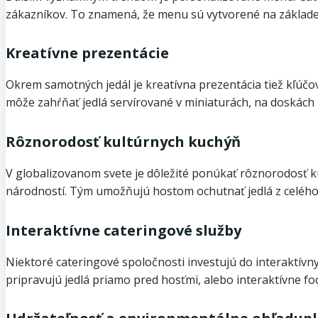
zákazníkov. To znamená, že menu sú vytvorené na základe i
Kreatívne prezentácie
Okrem samotných jedál je kreatívna prezentácia tiež kľúčov
môže zahŕňať jedlá servírované v miniaturách, na doskách
Rôznorodosť kultúrnych kuchýň
V globalizovanom svete je dôležité ponúkať rôznorodosť ku
národností. Tým umožňujú hostom ochutnať jedlá z celého 
Interaktívne cateringové služby
Niektoré cateringové spoločnosti investujú do interaktívn
pripravujú jedlá priamo pred hosťmi, alebo interaktívne foo