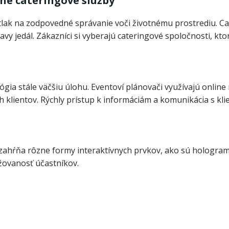
né cateringové služby
í tlak na zodpovedné správanie voči životnému prostrediu. C
y jedál. Zákazníci si vyberajú cateringové spoločnosti, kto
gia stále väčšiu úlohu. Eventoví plánovači využívajú online 
 klientov. Rýchly prístup k informáciám a komunikácia s kli
zahŕňa rôzne formy interaktívnych prvkov, ako sú hologramy,
žovanosť účastníkov.