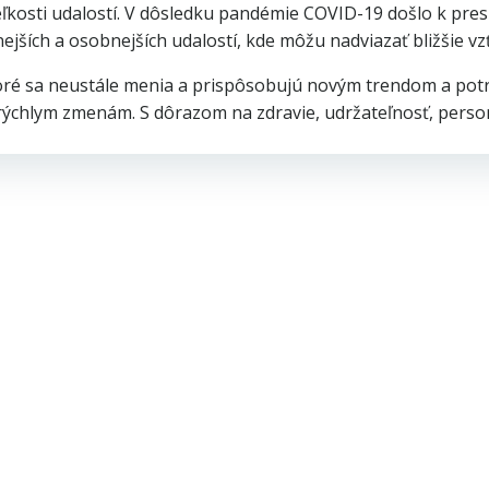
eľkosti udalostí. V dôsledku pandémie COVID-19 došlo k pre
tnejších a osobnejších udalostí, kde môžu nadviazať bližšie v
oré sa neustále menia a prispôsobujú novým trendom a potre
 rýchlym zmenám. S dôrazom na zdravie, udržateľnosť, person