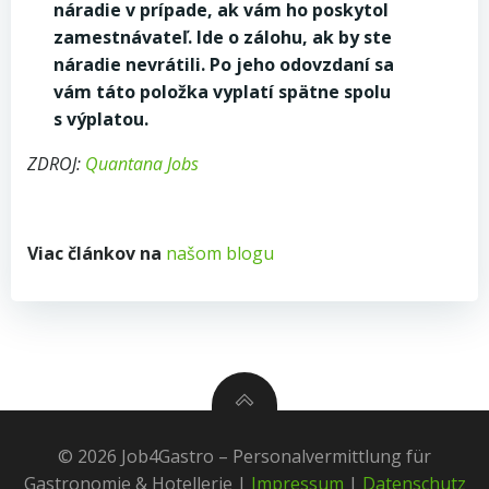
náradie v prípade, ak vám ho poskytol
zamestnávateľ. Ide o zálohu, ak by ste
náradie nevrátili. Po jeho odovzdaní sa
vám táto položka vyplatí spätne spolu
s výplatou.
ZDROJ:
Quantana Jobs
Viac článkov na
našom blogu
© 2026 Job4Gastro – Personalvermittlung für
Gastronomie & Hotellerie |
Impressum
|
Datenschutz