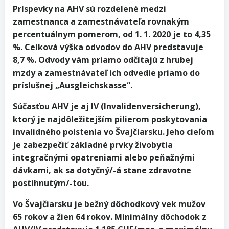
Príspevky na AHV sú rozdelené medzi
zamestnanca a zamestnávateľa rovnakým
percentuálnym pomerom, od 1. 1. 2020 je to 4,35
%. Celková výška odvodov do AHV predstavuje
8,7 %. Odvody vám priamo odčítajú z hrubej
mzdy a zamestnávateľ ich odvedie priamo do
príslušnej „Ausgleichskasse“.
Súčasťou AHV je aj IV (Invalidenversicherung),
ktorý je najdôležitejším pilierom poskytovania
invalidného poistenia vo Švajčiarsku. Jeho cieľom
je zabezpečiť základné prvky živobytia
integračnými opatreniami alebo peňažnými
dávkami, ak sa dotyčný/-á stane zdravotne
postihnutým/-tou.
Vo Švajčiarsku je bežný dôchodkový vek mužov
65 rokov a žien 64 rokov. Minimálny dôchodok z