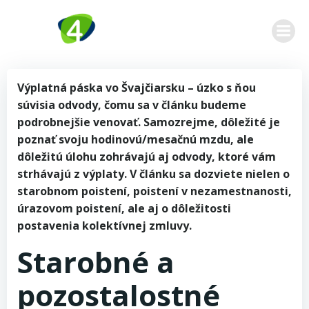
Zum
Inhalt
springen
Výplatná páska vo Švajčiarsku – úzko s ňou
súvisia odvody, čomu sa v článku budeme
podrobnejšie venovať. Samozrejme, dôležité je
poznať svoju hodinovú/mesačnú mzdu, ale
dôležitú úlohu zohrávajú aj odvody, ktoré vám
strhávajú z výplaty. V článku sa dozviete nielen o
starobnom poistení, poistení v nezamestnanosti,
úrazovom poistení, ale aj o dôležitosti
postavenia kolektívnej zmluvy.
Starobné a
pozostalostné