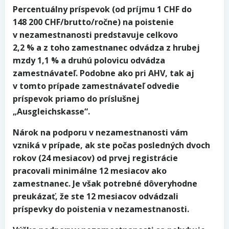
Percentuálny príspevok (od príjmu 1 CHF do
148 200 CHF/brutto/ročne) na poistenie
v nezamestnanosti predstavuje celkovo
2,2 % a z toho zamestnanec odvádza z hrubej
mzdy 1,1 % a druhú polovicu odvádza
zamestnávateľ. Podobne ako pri AHV, tak aj
v tomto prípade zamestnávateľ odvedie
príspevok priamo do príslušnej
„Ausgleichskasse“.
Nárok na podporu v nezamestnanosti vám
vzniká v prípade, ak ste počas posledných dvoch
rokov (24 mesiacov) od prvej registrácie
pracovali minimálne 12 mesiacov ako
zamestnanec. Je však potrebné dôveryhodne
preukázať, že ste 12 mesiacov odvádzali
príspevky do poistenia v nezamestnanosti.