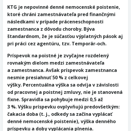
KTG je nepovinné denné nemocenské poistenie,
ktoré chráni zamestnávateľa pred finančnými
následkami v prípade práceneschopnosti
zamestnanca z dôvodu choroby. Býva
štandardnom, že je súčasťou výplatných pások aj
pri práci cez agentúru, tzv. Temporär-och.
Príspevok na poistné je zvyčajne rozdelený
rovnakým dielom medzi zamestnávateľa
a zamestnanca. Avšak príspevok zamestnanca
nesmie presiahnuť 50 % z celkovej
výšky. Percentuálna výška sa odvíja v závislosti
od pracovnej a poistnej zmluvy, nie je stanovená
fixne. Spravidla sa pohybuje medzi 0,5 až
3 %. Výšku príspevku ovplyvňujú predovšetkým:
čakacia doba (t. j., odkedy sa začína vyplácať
denné nemocenské poistenie), výška denného
príspevku a doby vyplácania plnenia.