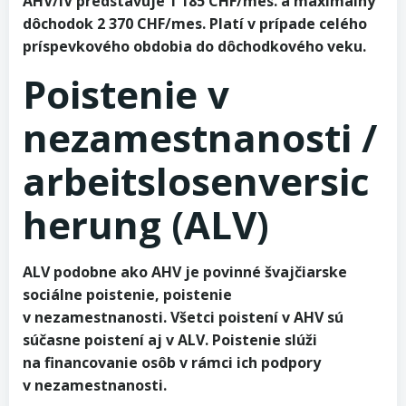
AHV/IV predstavuje 1 185 CHF/mes. a maximálny
dôchodok 2 370 CHF/mes. Platí v prípade celého
príspevkového obdobia do dôchodkového veku.
Poistenie v
nezamestnanosti /
arbeitslosenversic
herung (ALV)
ALV podobne ako AHV je povinné švajčiarske
sociálne poistenie, poistenie
v nezamestnanosti. Všetci poistení v AHV sú
súčasne poistení aj v ALV. Poistenie slúži
na financovanie osôb v rámci ich podpory
v nezamestnanosti.