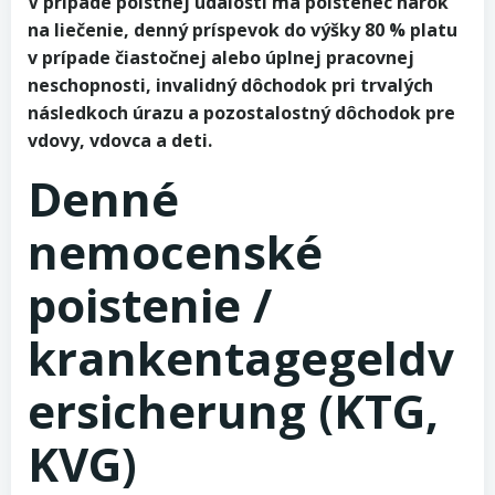
V prípade poistnej udalosti má poistenec nárok
na liečenie, denný príspevok do výšky 80 % platu
v prípade čiastočnej alebo úplnej pracovnej
neschopnosti, invalidný dôchodok pri trvalých
následkoch úrazu a pozostalostný dôchodok pre
vdovy, vdovca a deti.
Denné
nemocenské
poistenie /
krankentagegeldv
ersicherung (KTG,
KVG)