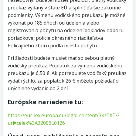
nasledovný. Budete musieť predložiť platný vodičský
preukaz vydaný v štáte EÚ a splniť ďalšie zákonné
podmienky. Výmenu vodičského preukazu je možné
vykonať po 185 dňoch od udelenia alebo
registrovania pobytu na oddelení dokladov odboru
poriadkovej polície okresného riaditeľstva
Policajného zboru podľa miesta pobytu.
Pri žiadosti budete musieť mať so sebou platný
vodičský preukaz. Poplatok za výmenu vodičského
preukazu je 6,50 €. Ak potrebujete vodičský preukaz
vydať rýchlo, za poplatok 26 € môžete požiadať o
urýchlené vydanie do 2 dní.
Európske nariadenie tu:
https://eur-lex.europa.eu/legal-content/SK/TXT/?
uri=celex%3A32006L0126