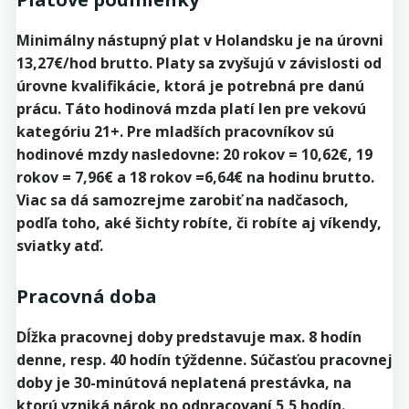
Minimálny nástupný plat v Holandsku je na úrovni
13,27€/hod brutto. Platy sa zvyšujú v závislosti od
úrovne kvalifikácie, ktorá je potrebná pre danú
prácu. Táto hodinová mzda platí len pre vekovú
kategóriu 21+. Pre mladších pracovníkov sú
hodinové mzdy nasledovne: 20 rokov = 10,62€, 19
rokov = 7,96€ a 18 rokov =6,64€ na hodinu brutto.
Viac sa dá samozrejme zarobiť na nadčasoch,
podľa toho, aké šichty robíte, či robíte aj víkendy,
sviatky atď.
Pracovná doba
Dĺžka pracovnej doby predstavuje max. 8 hodín
denne, resp. 40 hodín týždenne. Súčasťou pracovnej
doby je 30-minútová neplatená prestávka, na
ktorú vzniká nárok po odpracovaní 5,5 hodín.