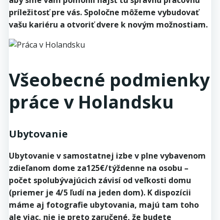
aby sme vám pomohli nájsť tú správnu pracovnú
príležitosť pre vás. Spoločne môžeme vybudovať
vašu kariéru a otvoriť dvere k novým možnostiam.
Všeobecné podmienky
práce v Holandsku
Ubytovanie
Ubytovanie v samostatnej izbe v plne vybavenom
zdieľanom dome za125€/týždenne na osobu –
počet spolubývajúcich závisí od veľkosti domu
(priemer je 4/5 ľudí na jeden dom). K dispozícii
máme aj fotografie ubytovania, majú tam toho
ale viac, nie je preto zaručené, že budete