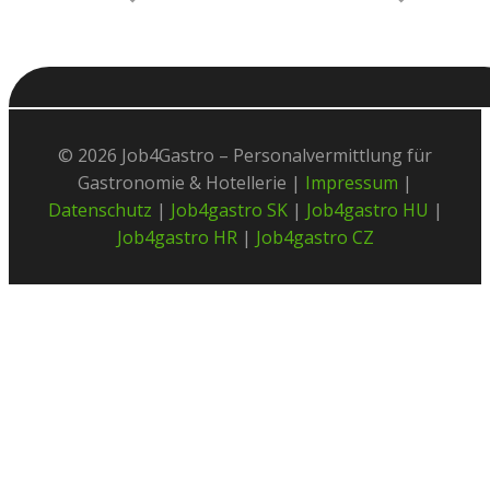
© 2026 Job4Gastro – Personalvermittlung für
Gastronomie & Hotellerie |
Impressum
|
Datenschutz
|
Job4gastro SK
|
Job4gastro HU
|
Job4gastro HR
|
Job4gastro CZ