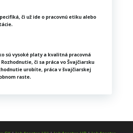
cifiká, či už ide o pracovnú etiku alebo
tácie.
ko sú vysoké platy a kvalitná pracovná
ozhodnutie, či sa práca vo Švajčiarsku
zhodnutie urobíte, práca v švajčiarskej
sobnom raste.