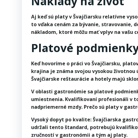
Náklady na život
Aj keď sú platy v Švajčiarsku relatívne vys
to vďaka cenám za bývanie, stravovanie, do
nákladom, ktoré môžu mať vplyv na vašu ce
Platové podmienky
Keď hovoríme o práci vo Švajčiarsku, plato
krajina je známa svojou vysokou životnou 
Švajčiarske reštaurácie a hotely majú sklo
V oblasti gastronómie sa platové podmienky
umiestnenia. Kvalifikovaní profesionáli v 
nadpriemerné mzdy. Prečo sú platy v gastr
Vysoký dopyt po kvalite: Švajčiarska gastr
udržali tento štandard, potrebujú kvalifi
zručností v gastronómii a tým aj platy.