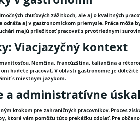
imočných chuťových zážitkoch, ale aj o kvalitných prac
a sa odráža aj v gastronomickom priemysle. Práca môže b
uchári majú príležitosť pracovať s prvotriednymi surovin
y: Viacjazyčný kontext
anitosťou. Nemčina, francúzština, taliančina a rétorom
torom budete pracovať. V oblasti gastronómie je dôleži
námiť s miestnym jazykom.
 a administratívne úskal
tným krokom pre zahraničných pracovníkov. Proces zís
py, ktoré vám pomôžu túto prekážku zdolať. Pre občanov