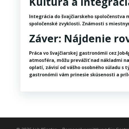
Kultúra a integráci
Integrácia do švajčiarskeho spoločenstva m
spoločenské zvyklosti. Známosti s miestnym
Záver: Nájdenie r
Práca vo švajčiarskej gastronómii cez Job4
atmosféra, môžu prevážiť nad nákladmi na 
oplatí, závisí od vášho osobného súladu s t
gastronómii vám prinesie skúsenosti a príl