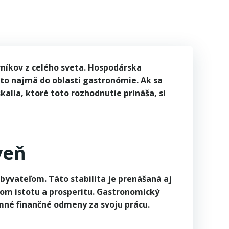
R
OFFENE STELLEN
FAQ
vníkov z celého sveta. Hospodárska
 to najmä do oblasti gastronómie. Ak sa
alia, ktoré toto rozhodnutie prináša, si
veň
byvateľom. Táto stabilita je prenášaná aj
om istotu a prosperitu. Gastronomický
namné finančné odmeny za svoju prácu.