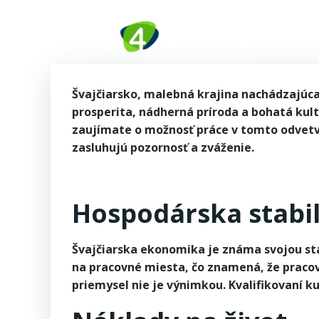
Zum
Inhalt
springen
STARTSEITE
ÜBER UNS
Švajčiarsko, malebná krajina nachádzajúca 
prosperita, nádherná príroda a bohatá kul
zaujímate o možnosť práce v tomto odvetví 
zasluhujú pozornosť a zváženie.
Hospodárska stabil
Švajčiarska ekonomika je známa svojou stab
na pracovné miesta, čo znamená, že praco
priemysel nie je výnimkou. Kvalifikovaní k