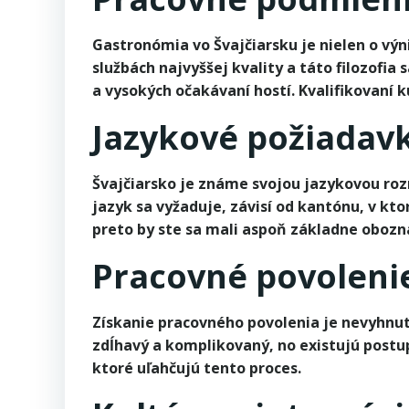
Gastronómia vo Švajčiarsku je nielen o výn
službách najvyššej kvality a táto filozofi
a vysokých očakávaní hostí. Kvalifikovaní k
Jazykové požiadavk
Švajčiarsko je známe svojou jazykovou rozm
jazyk sa vyžaduje, závisí od kantónu, v k
preto by ste sa mali aspoň základne oboz
Pracovné povolenie
Získanie pracovného povolenia je nevyhnu
zdĺhavý a komplikovaný, no existujú postu
ktoré uľahčujú tento proces.