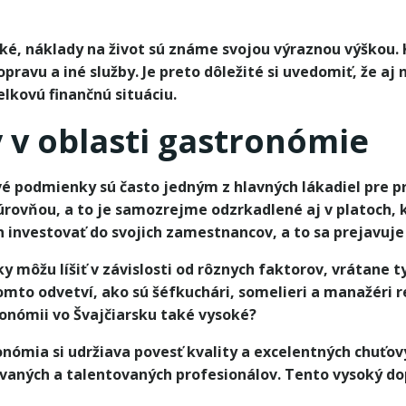
oké, náklady na život sú známe svojou výraznou výškou. 
pravu a iné služby. Je preto dôležité si uvedomiť, že a
lkovú finančnú situáciu.
 v oblasti gastronómie
vé podmienky sú často jedným z hlavných lákadiel pre pr
úrovňou, a to je samozrejme odzrkadlené aj v platoch, 
n investovať do svojich zamestnancov, a to sa prejavuje
 môžu líšiť v závislosti od rôznych faktorov, vrátane 
tomto odvetví, ako sú šéfkuchári, somelieri a manažéri 
onómii vo Švajčiarsku také vysoké?
onómia si udržiava povesť kvality a excelentných chuťov
kovaných a talentovaných profesionálov. Tento vysoký d