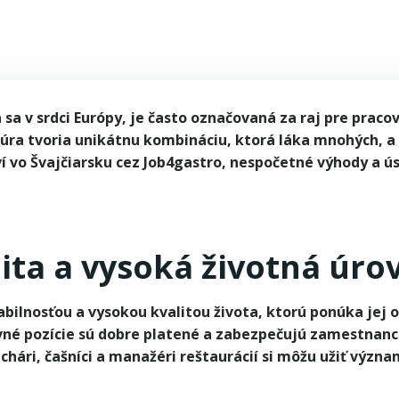
PERSONALVERMITTLUNG
KONTAKT
FÜR ARBEITGEBE
sa v srdci Európy, je často označovaná za raj pre praco
túra tvoria unikátnu kombináciu, ktorá láka mnohých, a
vo Švajčiarsku cez Job4gastro, nespočetné výhody a úsk
ita a vysoká životná úro
ilnosťou a vysokou kvalitou života, ktorú ponúka jej o
vné pozície sú dobre platené a zabezpečujú zamestnanc
uchári, čašníci a manažéri reštaurácií si môžu užiť výz