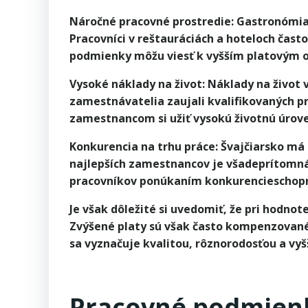
Náročné pracovné prostredie: Gastronómia 
Pracovníci v reštauráciách a hoteloch často
podmienky môžu viesť k vyšším platovým 
Vysoké náklady na život: Náklady na život
zamestnávatelia zaujali kvalifikovaných p
zamestnancom si užiť vysokú životnú úrov
Konkurencia na trhu práce: Švajčiarsko m
najlepších zamestnancov je všadeprítomná, 
pracovníkov ponúkaním konkurencieschopn
Je však dôležité si uvedomiť, že pri hodnot
Zvýšené platy sú však často kompenzované m
sa vyznačuje kvalitou, rôznorodosťou a vy
Pracovné podmienk