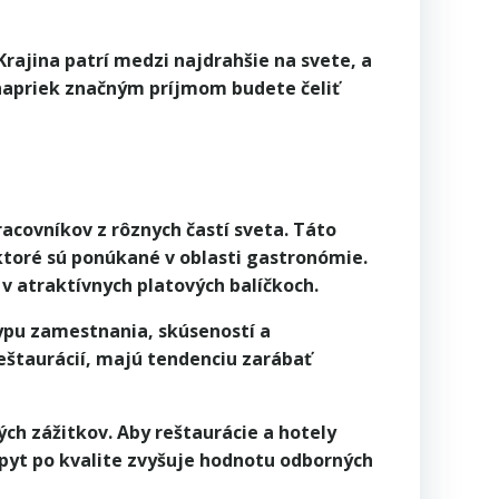
Krajina patrí medzi najdrahšie na svete, a
j napriek značným príjmom budete čeliť
acovníkov z rôznych častí sveta. Táto
ktoré sú ponúkané v oblasti gastronómie.
 v atraktívnych platových balíčkoch.
typu zamestnania, skúseností a
reštaurácií, majú tendenciu zarábať
ých zážitkov. Aby reštaurácie a hotely
opyt po kvalite zvyšuje hodnotu odborných