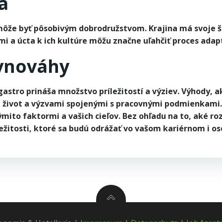
a
ôže byť pôsobivým dobrodružstvom. Krajina má svoje špe
i a úcta k ich kultúre môžu značne uľahčiť proces adap
ovnováhy
gastro prináša množstvo príležitostí a výziev. Výhody, a
život a výzvami spojenými s pracovnými podmienkami. R
ýmito faktormi a vašich cieľov. Bez ohľadu na to, aké ro
ežitosti, ktoré sa budú odrážať vo vašom kariérnom i o