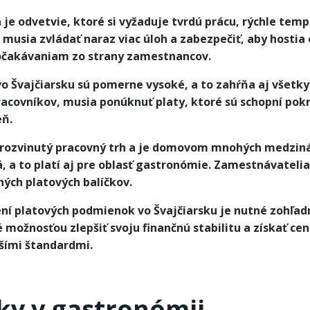
je odvetvie, ktoré si vyžaduje tvrdú prácu, rýchle tem
 musia zvládať naraz viac úloh a zabezpečiť, aby hostia
očakávaniam zo strany zamestnancov.
 vo Švajčiarsku sú pomerne vysoké, a to zahŕňa aj všetk
racovníkov, musia ponúknuť platy, ktoré sú schopní pok
eň.
á rozvinutý pracovný trh a je domovom mnohých medziná
a to platí aj pre oblasť gastronómie. Zamestnávatelia s
ých platových balíčkov.
ení platových podmienok vo Švajčiarsku je nutné zohľadni
ožnosťou zlepšiť svoju finančnú stabilitu a získať cen
ššími štandardmi.
y v gastronómii