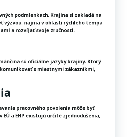
ovných podmienkach. Krajina si zakladá na
yť výzvou, najmä v oblasti rýchleho tempa
ami a rozvíjať svoje zručnosti.
ánčina sú oficiálne jazyky krajiny. Ktorý
té komunikovať s miestnymi zákazníkmi,
ia
kavania pracovného povolenia môže byť
 EÚ a EHP existujú určité zjednodušenia,