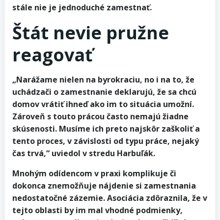
stále nie je jednoduché zamestnať.
Štát nevie pružne
reagovať
„Narážame nielen na byrokraciu, no i na to, že
uchádzači o zamestnanie deklarujú, že sa chcú
domov vrátiť ihneď ako im to situácia umožní.
Zároveň s touto prácou často nemajú žiadne
skúsenosti. Musíme ich preto najskôr zaškoliť a
tento proces, v závislosti od typu práce, nejaký
čas trvá,“ uviedol v stredu Harbuľák.
Mnohým odídencom v praxi komplikuje či
dokonca znemožňuje nájdenie si zamestnania
nedostatočné zázemie. Asociácia zdôraznila, že v
tejto oblasti by im mal vhodné podmienky,