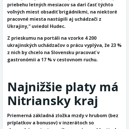
priebehu letných mesiacov sa darí časť týchto
voľných miest obsadiť brigádnikmi, na niektoré
pracovné miesta nastúpili aj uchádzači z
Ukrajiny,“ uviedol Hudec.
Z prieskumu na portáli na vzorke 4 200
ukrajinských uchádzačov o prácu vyplýva, že 23 %
z nich by chcelo na Slovensku pracovať v
gastronómii a 17 % v cestovnom ruchu.
Najnižšie platy má
Nitriansky kraj
Priemerná základná zložka mzdy v hrubom (bez
príplatkov a bonusov) v inzerátoch so