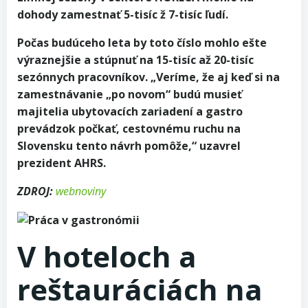
dohody zamestnať 5-tisíc ž 7-tisíc ľudí.
Počas budúceho leta by toto číslo mohlo ešte
výraznejšie a stúpnuť na 15-tisíc až 20-tisíc
sezónnych pracovníkov. „Veríme, že aj keď si na
zamestnávanie „po novom“ budú musieť
majitelia ubytovacích zariadení a gastro
prevádzok počkať, cestovnému ruchu na
Slovensku tento návrh pomôže,“ uzavrel
prezident AHRS.
ZDROJ:
webnoviny
V hoteloch a
reštauráciách na