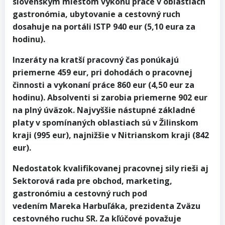
slovenským miestom výkonu práce v oblastiach
gastronómia, ubytovanie a cestovný ruch
dosahuje na portáli ISTP 940 eur (5,10 eura za
hodinu).
Inzeráty na kratší pracovný čas ponúkajú
priemerne 459 eur, pri dohodách o pracovnej
činnosti a vykonaní práce 860 eur (4,50 eur za
hodinu). Absolventi si zarobia priemerne 902 eur
na plný úväzok. Najvyššie nástupné základné
platy v spomínaných oblastiach sú v Žilinskom
kraji (995 eur), najnižšie v Nitrianskom kraji (842
eur).
Nedostatok kvalifikovanej pracovnej sily rieši aj
Sektorová rada pre obchod, marketing,
gastronómiu a cestovný ruch pod
vedením Mareka Harbuľáka, prezidenta Zväzu
cestovného ruchu SR. Za kľúčové považuje