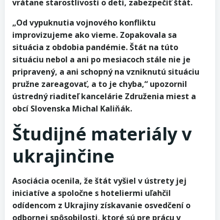
vrátane starostlivosti o deti, zabezpečiť štát.
„Od vypuknutia vojnového konfliktu
improvizujeme ako vieme. Zopakovala sa
situácia z obdobia pandémie. Štát na túto
situáciu nebol a ani po mesiacoch stále nie je
pripravený, a ani schopný na vzniknutú situáciu
pružne zareagovať, a to je chyba,“ upozornil
ústredný riaditeľ kancelárie Združenia miest a
obcí Slovenska Michal Kaliňák.
Študijné materiály v
ukrajinčine
Asociácia ocenila, že štát vyšiel v ústrety jej
iniciatíve a spoločne s hoteliermi uľahčil
odídencom z Ukrajiny získavanie osvedčení o
odbornej spôsobilosti, ktoré sú pre prácu v