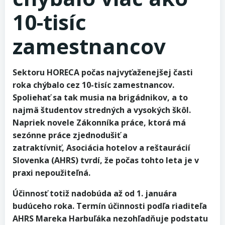
10-tisíc
zamestnancov
Sektoru HORECA počas najvyťaženejšej časti
roka chýbalo cez 10-tisíc zamestnancov.
Spoliehať sa tak musia na brigádnikov, a to
najmä študentov stredných a vysokých škôl.
Napriek novele Zákonníka práce, ktorá má
sezónne práce zjednodušiť a
zatraktívniť, Asociácia hotelov a reštaurácií
Slovenka (AHRS) tvrdí, že počas tohto leta je v
praxi nepoužiteľná.
Účinnosť totiž nadobúda až od 1. januára
budúceho roka. Termín účinnosti podľa riaditeľa
AHRS Mareka Harbuľáka nezohľadňuje podstatu