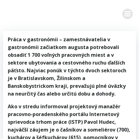
Zum
Inhalt
springen
Práca v gastronómii – zamestnávatelia v
gastronómii začiatkom augusta potrebovali
obsadiť 1 700 voľných pracovných miest a v
sektore ubytovania a cestovného ruchu ďalších
päťsto. Najviac ponúk v týchto dvoch sektoroch
je v Bratislavskom, Žilinskom a
Banskobystrickom kraji, prevažujú plné úväzky
na neurčitý čas alebo určitú dobu a dohody.
Ako v stredu informoval projektový manažér
pracovno-poradenského portálu Internetový
sprievodca trhom práce (ISTP) Pavol Hudec,
najväčší záujem je o čašníkov a someliérov (700),
kuchárov a šéfkuchárov (615), pomocníkov v