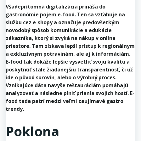
Všadeprítomná digitalizácia prináša do
gastronómie pojem e-food. Ten sa vzťahuje na
službu cez e-shopy a označuje predovšetkým
novodobý spôsob komunikácie a edukácie
zákazníka, ktorý si zvyká na nákup v online
priestore. Tam získava lepší prístup k regionálnym
a exkluzívnym potravinám, ale aj k informáciám.
E-food tak dokáže lepšie vysvetliť svoju kvalitu a
poskytnúť stále žiadanejšiu transparentnosť, či už
ide o pôvod surovín, alebo o výrobný proces.
Vznikajúce dáta navyše reštauráciám pomáhajú
analyzovať a následne plniť priania svojich hostí. E-
food teda patrí medzi veľmi zaujímavé gastro
trendy.
Poklona