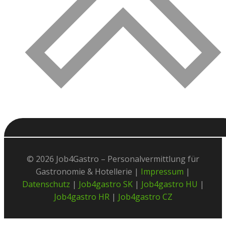
© 2026 Job4Gastro – Personalvermittlung für
Gastronomie & Hotellerie |
Impressum
|
Datenschutz
|
Job4gastro SK
|
Job4gastro HU
|
Job4gastro HR
|
Job4gastro CZ