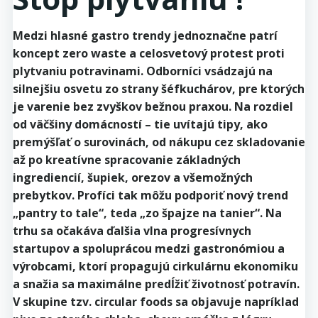
Medzi hlasné gastro trendy jednoznačne patrí
koncept zero waste a celosvetový protest proti
plytvaniu potravinami. Odborníci vsádzajú na
silnejšiu osvetu zo strany šéfkuchárov, pre ktorých
je varenie bez zvyškov bežnou praxou. Na rozdiel
od väčšiny domácností – tie uvítajú tipy, ako
premýšľať o surovinách, od nákupu cez skladovanie
až po kreatívne spracovanie základných
ingrediencií, šupiek, orezov a všemožných
prebytkov. Profíci tak môžu podporiť nový trend
„pantry to tale“, teda „zo špajze na tanier“. Na
trhu sa očakáva ďalšia vlna progresívnych
startupov a spoluprácou medzi gastronómiou a
výrobcami, ktorí propagujú cirkulárnu ekonomiku
a snažia sa maximálne predĺžiť životnosť potravín.
V skupine tzv. circular foods sa objavuje napríklad