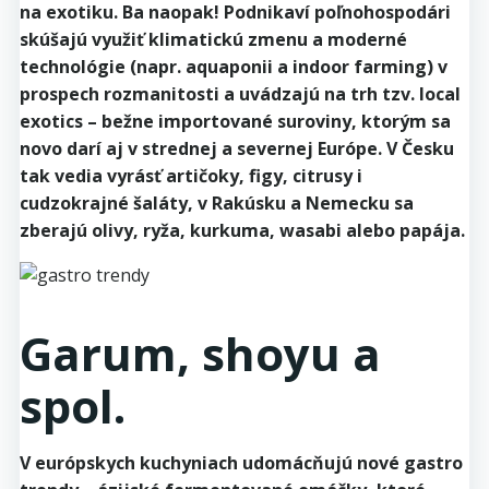
na exotiku. Ba naopak! Podnikaví poľnohospodári
skúšajú využiť klimatickú zmenu a moderné
technológie (napr. aquaponii a indoor farming) v
prospech rozmanitosti a uvádzajú na trh tzv. local
exotics – bežne importované suroviny, ktorým sa
novo darí aj v strednej a severnej Európe. V Česku
tak vedia vyrásť artičoky, figy, citrusy i
cudzokrajné šaláty, v Rakúsku a Nemecku sa
zberajú olivy, ryža, kurkuma, wasabi alebo papája.
Garum, shoyu a
spol.
V európskych kuchyniach udomácňujú nové gastro