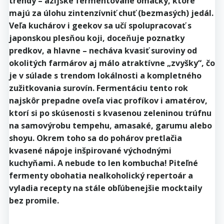
trendy – ázijské fermentované omáčky, ktoré
majú za úlohu zintenzívniť chuť (bezmasých) jedál.
Veľa kuchárov i geekov sa učí spolupracovať s
japonskou plesňou koji, doceňuje poznatky
predkov, a hlavne – necháva kvasiť suroviny od
okolitých farmárov aj málo atraktívne „zvyšky“, čo
je v súlade s trendom lokálnosti a kompletného
zužitkovania surovín. Fermentáciu tento rok
najskôr prepadne oveľa viac profíkov i amatérov,
ktorí si po skúsenosti s kvasenou zeleninou trúfnu
na samovýrobu tempehu, amasaké, garumu alebo
shoyu. Okrem toho sa do pohárov pretlačia
kvasené nápoje inšpirované východnými
kuchyňami. A nebude to len kombucha! Piteľné
fermenty obohatia nealkoholický repertoár a
vyladia recepty na stále obľúbenejšie mocktaily
bez promile.