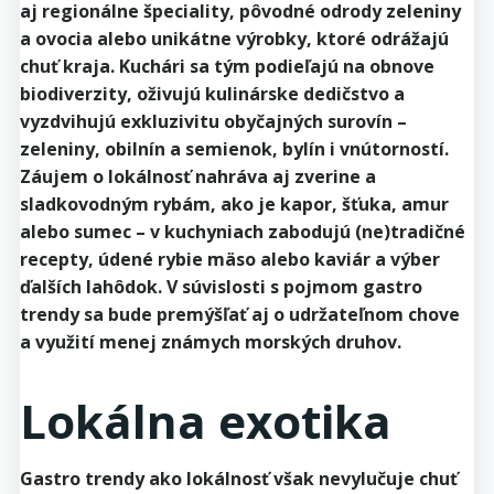
aj regionálne špeciality, pôvodné odrody zeleniny
a ovocia alebo unikátne výrobky, ktoré odrážajú
chuť kraja. Kuchári sa tým podieľajú na obnove
biodiverzity, oživujú kulinárske dedičstvo a
vyzdvihujú exkluzivitu obyčajných surovín –
zeleniny, obilnín a semienok, bylín i vnútorností.
Záujem o lokálnosť nahráva aj zverine a
sladkovodným rybám, ako je kapor, šťuka, amur
alebo sumec – v kuchyniach zabodujú (ne)tradičné
recepty, údené rybie mäso alebo kaviár a výber
ďalších lahôdok. V súvislosti s pojmom gastro
trendy sa bude premýšľať aj o udržateľnom chove
a využití menej známych morských druhov.
Lokálna exotika
Gastro trendy ako lokálnosť však nevylučuje chuť