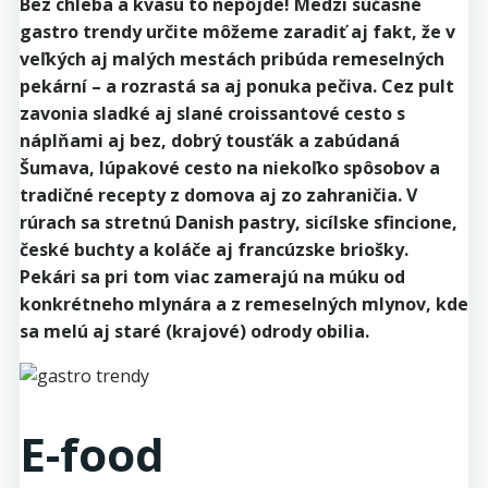
Bez chleba a kvasu to nepôjde! Medzi súčasné
gastro trendy určite môžeme zaradiť aj fakt, že v
veľkých aj malých mestách pribúda remeselných
pekární – a rozrastá sa aj ponuka pečiva. Cez pult
zavonia sladké aj slané croissantové cesto s
náplňami aj bez, dobrý tousťák a zabúdaná
Šumava, lúpakové cesto na niekoľko spôsobov a
tradičné recepty z domova aj zo zahraničia. V
rúrach sa stretnú Danish pastry, sicílske sfincione,
české buchty a koláče aj francúzske briošky.
Pekári sa pri tom viac zamerajú na múku od
konkrétneho mlynára a z remeselných mlynov, kde
sa melú aj staré (krajové) odrody obilia.
E-food