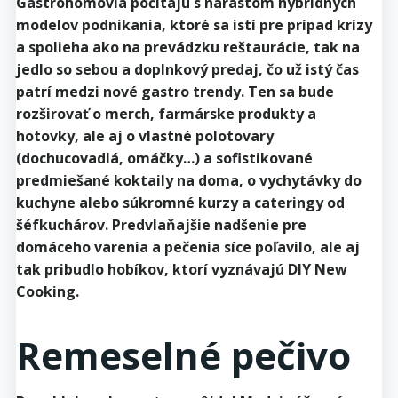
Gastronómovia počítajú s nárastom hybridných
modelov podnikania, ktoré sa istí pre prípad krízy
a spolieha ako na prevádzku reštaurácie, tak na
jedlo so sebou a doplnkový predaj, čo už istý čas
patrí medzi nové gastro trendy. Ten sa bude
rozširovať o merch, farmárske produkty a
hotovky, ale aj o vlastné polotovary
(dochucovadlá, omáčky…) a sofistikované
predmiešané koktaily na doma, o vychytávky do
kuchyne alebo súkromné kurzy a cateringy od
šéfkuchárov. Predvlaňajšie nadšenie pre
domáceho varenia a pečenia síce poľavilo, ale aj
tak pribudlo hobíkov, ktorí vyznávajú DIY New
Cooking.
Remeselné pečivo