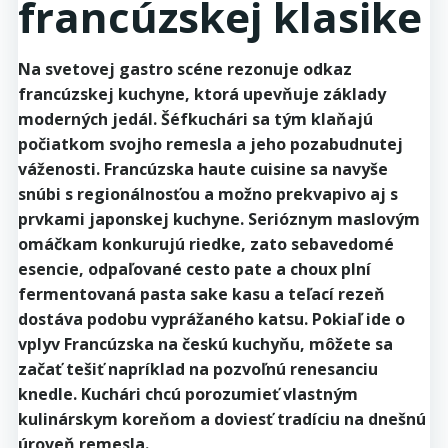
francúzskej klasike
Na svetovej gastro scéne rezonuje odkaz
francúzskej kuchyne, ktorá upevňuje základy
moderných jedál. Šéfkuchári sa tým klaňajú
počiatkom svojho remesla a jeho pozabudnutej
váženosti. Francúzska haute cuisine sa navyše
snúbi s regionálnosťou a možno prekvapivo aj s
prvkami japonskej kuchyne. Serióznym maslovým
omáčkam konkurujú riedke, zato sebavedomé
esencie, odpaľované cesto pate a choux plní
fermentovaná pasta sake kasu a teľací rezeň
dostáva podobu vyprážaného katsu. Pokiaľ ide o
vplyv Francúzska na českú kuchyňu, môžete sa
začať tešiť napríklad na pozvoľnú renesanciu
knedle. Kuchári chcú porozumieť vlastným
kulinárskym koreňom a doviesť tradíciu na dnešnú
úroveň remesla.