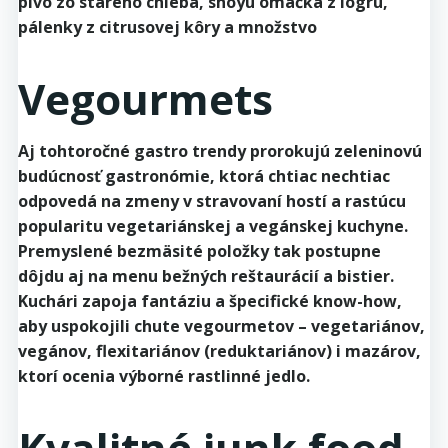
pivo zo starého chleba, shoyu omáčka z lógru,
pálenky z citrusovej kôry a množstvo
Vegourmets
Aj tohtoročné gastro trendy prorokujú zeleninovú
budúcnosť gastronómie, ktorá chtiac nechtiac
odpovedá na zmeny v stravovaní hostí a rastúcu
popularitu vegetariánskej a vegánskej kuchyne.
Premyslené bezmäsité položky tak postupne
dôjdu aj na menu bežných reštaurácií a bistier.
Kuchári zapoja fantáziu a špecifické know-how,
aby uspokojili chute vegourmetov – vegetariánov,
vegánov, flexitariánov (reduktariánov) i mazárov,
ktorí ocenia výborné rastlinné jedlo.
Kvalitné junk food