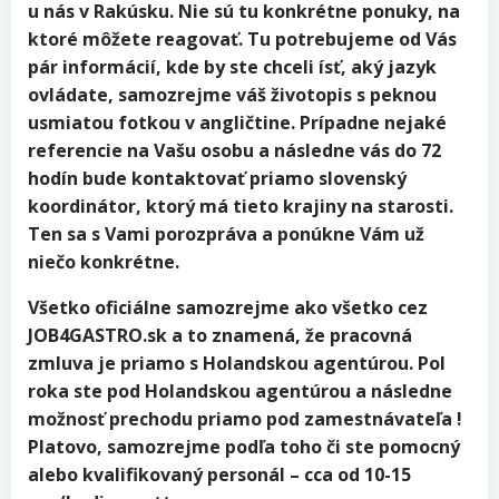
u nás v Rakúsku. Nie sú tu konkrétne ponuky, na
ktoré môžete reagovať. Tu potrebujeme od Vás
pár informácií, kde by ste chceli ísť, aký jazyk
ovládate, samozrejme váš životopis s peknou
usmiatou fotkou v angličtine. Prípadne nejaké
referencie na Vašu osobu a následne vás do 72
hodín bude kontaktovať priamo slovenský
koordinátor, ktorý má tieto krajiny na starosti.
Ten sa s Vami porozpráva a ponúkne Vám už
niečo konkrétne.
Všetko oficiálne samozrejme ako všetko cez
JOB4GASTRO.sk a to znamená, že pracovná
zmluva je priamo s Holandskou agentúrou. Pol
roka ste pod Holandskou agentúrou a následne
možnosť prechodu priamo pod zamestnávateľa !
Platovo, samozrejme podľa toho či ste pomocný
alebo kvalifikovaný personál – cca od 10-15