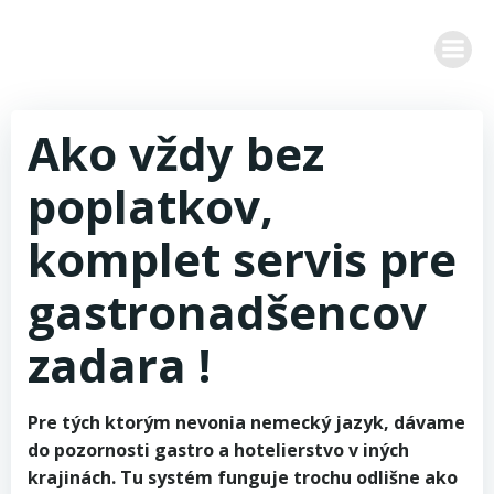
Zum
Inhalt
springen
Ako vždy bez
poplatkov,
komplet servis pre
gastronadšencov
zadara !
Pre tých ktorým nevonia nemecký jazyk, dávame
do pozornosti gastro a hotelierstvo v iných
krajinách. Tu systém funguje trochu odlišne ako