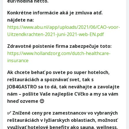
eur/hodina netto.
Konkrétne informácie aká je zmluva atď.
nájdete na:
https://www.abu.nl/app/uploads/2021/06/CAO-voor-
Uitzendkrachten-2021-juni-2021-web-EN.pdf
Zdravotné poistenie firma zabezpečuje toto:
https://www.hollandzorg.com/dutch-healthcare-
insurance
Ak chcete behať po svete po super hoteloch,
reštauráciách a spoznávať svet, tak s
JOB4GASTRO sa to dá, tak neváhajte a zavolajte
nám – pošlite Vaše najlepšie CVčko a my sa vám
hneď ozveme 😊
✅ Znížené ceny pre zamestnancov vo vybraných
reštauráciách v lyžiarskych oblastiach, možnosť
využívať hotelové benefity ako sauna, wellness,