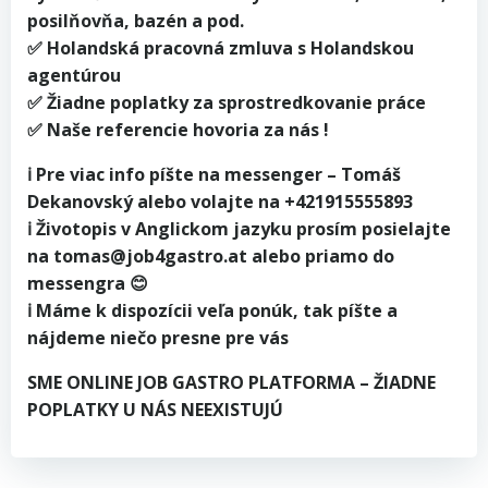
posilňovňa, bazén a pod.
✅ Holandská pracovná zmluva s Holandskou
agentúrou
✅ Žiadne poplatky za sprostredkovanie práce
✅ Naše referencie hovoria za nás !
ℹ️ Pre viac info píšte na messenger – Tomáš
Dekanovský alebo volajte na +421915555893
ℹ️ Životopis v Anglickom jazyku prosím posielajte
na tomas@job4gastro.at alebo priamo do
messengra 😊
ℹ️ Máme k dispozícii veľa ponúk, tak píšte a
nájdeme niečo presne pre vás
SME ONLINE JOB GASTRO PLATFORMA – ŽIADNE
POPLATKY U NÁS NEEXISTUJÚ