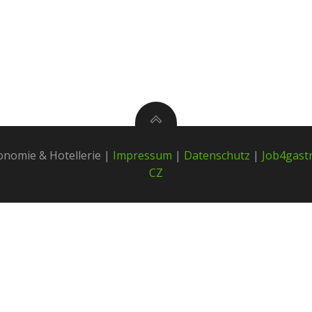
PERSONALVERMITTLUNG
KONTAKT
FÜR ARBEITGEBE
onomie & Hotellerie |
Impressum
|
Datenschutz
|
Job4gast
CZ