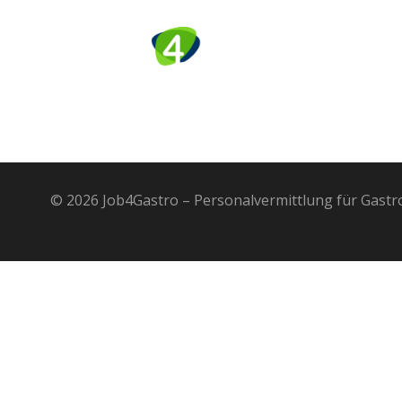
Zum
Inhalt
springen
STARTSEITE
ÜBER UNS
© 2026 Job4Gastro – Personalvermittlung für Gastr